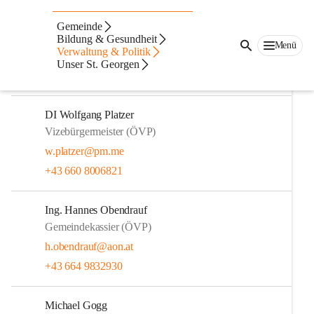
DI (FH) David Rumpf
Gemeinde
Bürgermeister (ÖVP)
Bildung & Gesundheit
Menü
Verwaltung & Politik
david.rumpf@st-georgen-stiefing.gv.at
Unser St. Georgen
+43 664 2227208
DI Wolfgang Platzer
Vizebürgermeister (ÖVP)
w.platzer@pm.me
+43 660 8006821
Ing. Hannes Obendrauf
Gemeindekassier (ÖVP)
h.obendrauf@aon.at
+43 664 9832930
Michael Gogg