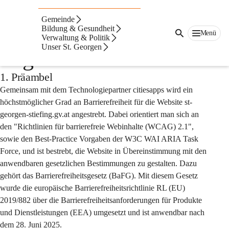
Auf dieser Seite
Gemeinde
Barrierefreiheitserklär
Bildung & Gesundheit
Menü
Verwaltung & Politik
Unser St. Georgen
ung der Website
1. Präambel
Gemeinsam mit dem Technologiepartner citiesapps wird ein 
höchstmöglicher Grad an Barrierefreiheit für die Website st-
georgen-stiefing.gv.at angestrebt. Dabei orientiert man sich an 
den "Richtlinien für barrierefreie Webinhalte (WCAG) 2.1", 
sowie den Best-Practice Vorgaben der W3C WAI ARIA Task 
Force, und ist bestrebt, die Website in Übereinstimmung mit den 
anwendbaren gesetzlichen Bestimmungen zu gestalten. Dazu 
gehört das Barrierefreiheitsgesetz (BaFG). Mit diesem Gesetz 
wurde die europäische Barrierefreiheitsrichtlinie RL (EU) 
2019/882 über die Barrierefreiheitsanforderungen für Produkte 
und Dienstleistungen (EEA) umgesetzt und ist anwendbar nach 
dem 28. Juni 2025.