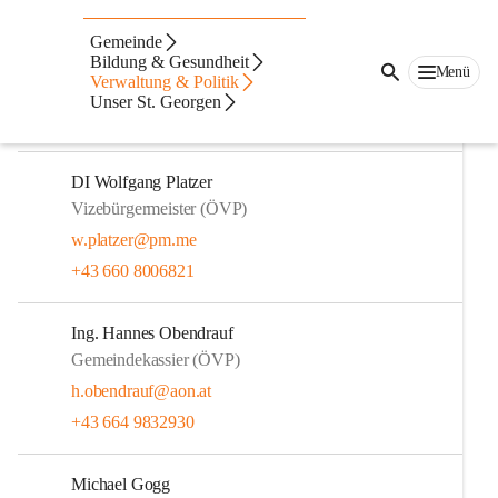
DI (FH) David Rumpf
Gemeinde
Bürgermeister (ÖVP)
Bildung & Gesundheit
Menü
Verwaltung & Politik
david.rumpf@st-georgen-stiefing.gv.at
Unser St. Georgen
+43 664 2227208
DI Wolfgang Platzer
Vizebürgermeister (ÖVP)
w.platzer@pm.me
+43 660 8006821
Ing. Hannes Obendrauf
Gemeindekassier (ÖVP)
h.obendrauf@aon.at
+43 664 9832930
Michael Gogg