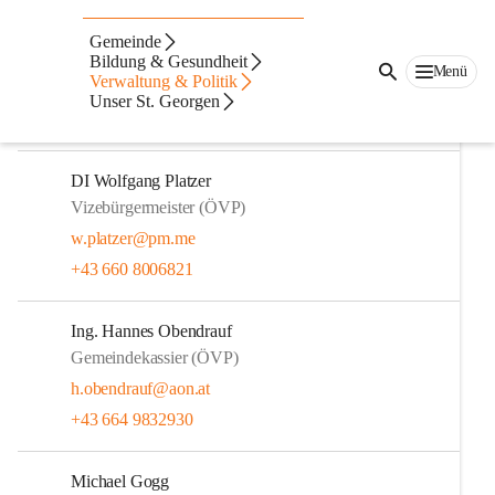
DI (FH) David Rumpf
Gemeinde
Bürgermeister (ÖVP)
Bildung & Gesundheit
Menü
Verwaltung & Politik
david.rumpf@st-georgen-stiefing.gv.at
Unser St. Georgen
+43 664 2227208
DI Wolfgang Platzer
Vizebürgermeister (ÖVP)
w.platzer@pm.me
+43 660 8006821
Ing. Hannes Obendrauf
Gemeindekassier (ÖVP)
h.obendrauf@aon.at
+43 664 9832930
Michael Gogg