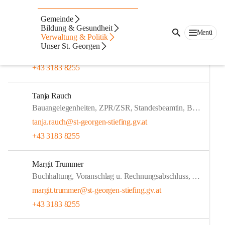
Die Gemeindeverwaltung
Gemeinde
Monika Pletzl
Bildung & Gesundheit
Menü
Verwaltung & Politik
Amtsleitung, Bauamt, Standesbeamtin, Zeit-Hilfs-Netzwerk
Unser St. Georgen
monika.pletzl@st-georgen-stiefing.gv.at
+43 3183 8255
Tanja Rauch
Bauangelegenheiten, ZPR/ZSR, Standesbeamtin, Bürgerservice
tanja.rauch@st-georgen-stiefing.gv.at
+43 3183 8255
Margit Trummer
Buchhaltung, Voranschlag u. Rechnungsabschluss, ZPR/ZSR, Leitung StA und StbV
margit.trummer@st-georgen-stiefing.gv.at
+43 3183 8255