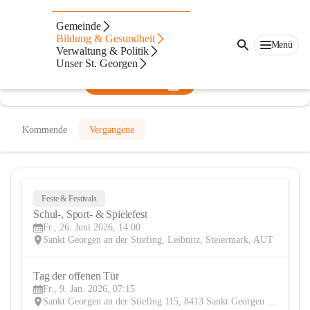
Mittelschule St. Georgen/Stiefing
Gemeinde
Bildung & Gesundheit
@mittelschule-st-georgenstiefing
Menü
Verwaltung & Politik
Mittelschule
Unser St. Georgen
In CITIES öffnen
Kommende
Vergangene
Feste & Festivals
26
Schul-, Sport- & Spielefest
JUN
Fr., 26. Juni 2026, 14:00
Sankt Georgen an der Stiefing, Leibnitz, Steiermark, AUT
Tag der offenen Tür
9
Fr., 9. Jan. 2026, 07:15
JAN
Sankt Georgen an der Stiefing 115, 8413 Sankt Georgen an der Stiefing, AUT