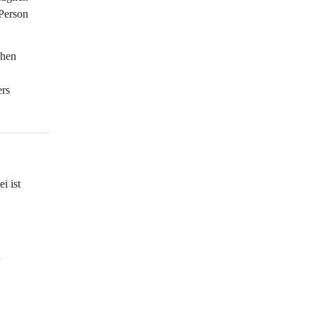
Person 
chen 
rs 
i ist 
 