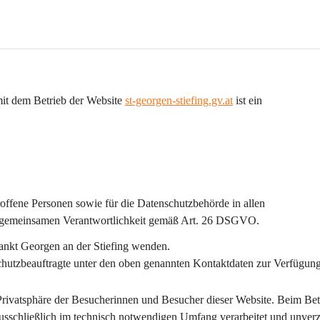
t dem Betrieb der Website 
st-georgen-stiefing.gv.at
 ist ein 
troffene Personen sowie für die Datenschutzbehörde in allen 
r gemeinsamen Verantwortlichkeit gemäß Art. 26 DSGVO.
ankt Georgen an der Stiefing wenden.
schutzbeauftragte unter den oben genannten Kontaktdaten zur Verfügung
Privatsphäre der Besucherinnen und Besucher dieser Website. Beim Betr
usschließlich im technisch notwendigen Umfang
 verarbeitet und 
unverz