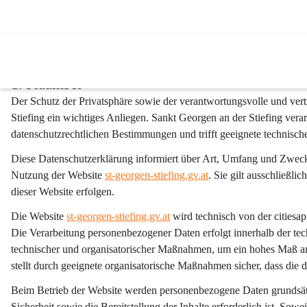
Datenschutzerklärung d
1. Präambel
Der Schutz der Privatsphäre sowie der verantwortungsvolle und ve
Stiefing ein wichtiges Anliegen. Sankt Georgen an der Stiefing vera
datenschutzrechtlichen Bestimmungen und trifft geeignete technisc
Diese Datenschutzerklärung informiert über Art, Umfang und Zwec
Nutzung der Website 
st-georgen-stiefing.gv.at
. Sie gilt 
ausschließlich
dieser Website erfolgen.
Die Website 
st-georgen-stiefing.gv.at
 wird technisch von der citie
Die Verarbeitung personenbezogener Daten erfolgt innerhalb der tec
technischer und organisatorischer Maßnahmen, um ein hohes Maß an 
stellt durch geeignete organisatorische Maßnahmen sicher, dass die
Beim Betrieb der Website werden personenbezogene Daten grundsätzli
Sicherheit sowie die Bereitstellung der Inhalte erforderlich ist. So