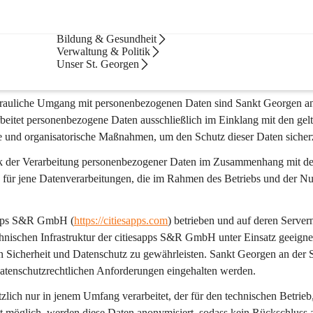
Gemeinde
Bildung & Gesundheit
er Website
Verwaltung & Politik
Unser St. Georgen
rtrauliche Umgang mit personenbezogenen Daten sind Sankt Georgen an
rbeitet personenbezogene Daten ausschließlich im Einklang mit den gel
he und organisatorische Maßnahmen, um den Schutz dieser Daten sicherz
k der Verarbeitung personenbezogener Daten im Zusammenhang mit de
 für jene Datenverarbeitungen, die im Rahmen des Betriebs und der N
sapps S&R GmbH (
https://citiesapps.com
) betrieben und auf deren Servern
hnischen Infrastruktur der citiesapps S&R GmbH unter Einsatz geeigne
Sicherheit und Datenschutz zu gewährleisten. Sankt Georgen an der S
 datenschutzrechtlichen Anforderungen eingehalten werden.
ch nur in jenem Umfang verarbeitet, der für den technischen Betrieb,
weit möglich, werden diese Daten anonymisiert, sodass kein Rückschluss 