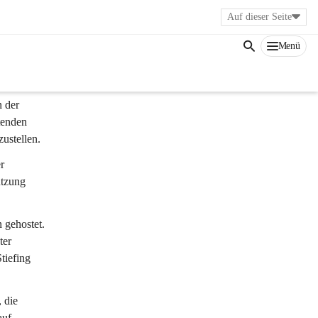
Auf dieser Seite
Menü
 der 
tenden 
ustellen.
r 
utzung 
 gehostet. 
ter 
tiefing 
 die 
auf 