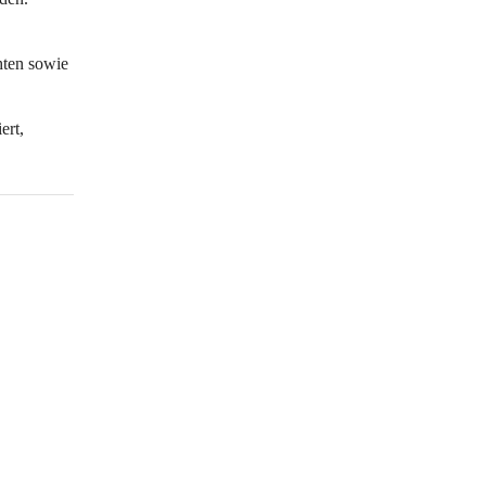
hten sowie 
rt, 