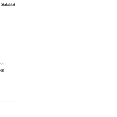
tabilität 
on 
en 