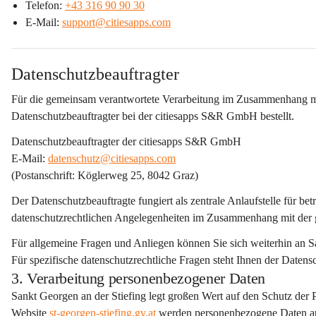
Telefon: 
+43 316 90 90 30
E-Mail: 
support@citiesapps.com
Datenschutzbeauftragter
Für die gemeinsam verantwortete Verarbeitung im Zusammenhang mi
Datenschutzbeauftragter bei der citiesapps S&R GmbH
 bestellt.
Datenschutzbeauftragter der citiesapps S&R GmbH
E-Mail: 
datenschutz@citiesapps.com
(Postanschrift: Köglerweg 25, 8042 Graz)
Der Datenschutzbeauftragte fungiert als 
zentrale Anlaufstelle
 für be
datenschutzrechtlichen Angelegenheiten im Zusammenhang mit de
Für allgemeine Fragen und Anliegen können Sie sich weiterhin an S
Für spezifische datenschutzrechtliche Fragen steht Ihnen der Daten
3. Verarbeitung personenbezogener Daten
Sankt Georgen an der Stiefing legt großen Wert auf den Schutz der 
Website 
st-georgen-stiefing.gv.at
 werden personenbezogene Daten 
a