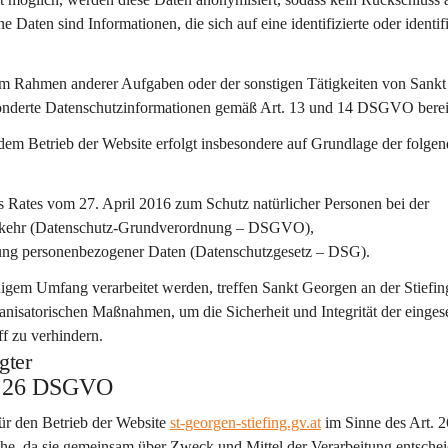
aten sind Informationen, die sich auf eine identifizierte oder identifi
 im Rahmen anderer Aufgaben oder der sonstigen Tätigkeiten von Sank
sonderte Datenschutzinformationen gemäß Art. 13 und 14 DSGVO bereit
m Betrieb der Website erfolgt insbesondere auf Grundlage der folgen
Rates vom 27. April 2016 zum Schutz natürlicher Personen bei der 
erkehr (Datenschutz-Grundverordnung – DSGVO),
tung personenbezogener Daten (Datenschutzgesetz – DSG).
gem Umfang verarbeitet werden, treffen Sankt Georgen an der Stiefing
nisatorischen Maßnahmen, um die Sicherheit und Integrität der eingese
f zu verhindern.
gter
t. 26 DSGVO
für den Betrieb der Website 
st-georgen-stiefing.gv.at
 im Sinne des Art. 2
che
, da sie gemeinsam über Zweck und Mittel der Verarbeitung entschei