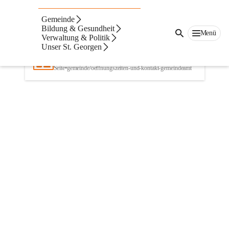
Gemeinde
Artikel
Navigation
Text
Beste Resultate
Bildung & Gesundheit
Menü
Verwaltung & Politik
Suchergebnisse
Suchergebnisse:
Unser St. Georgen
1
Öffnungszeiten und Kontakt Gemeindeamt
Seite
•
gemeinde/oeffnungszeiten-und-kontakt-gemeindeamt